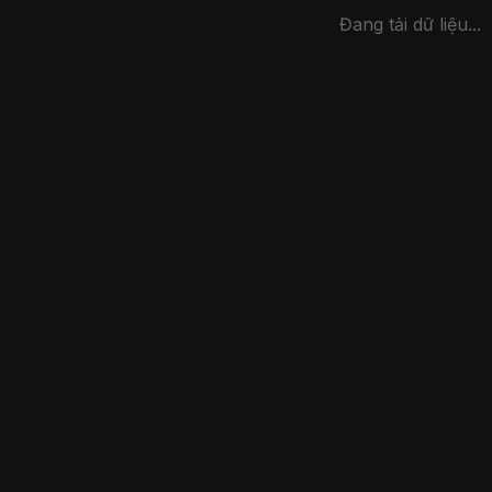
Đang tải dữ liệu...