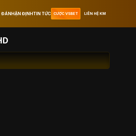
 ĐÁ
NHẬN ĐỊNH
TIN TỨC
CƯỢC VSBET
LIÊN HỆ KM
HD