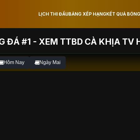
LỊCH THI ĐẤU
BẢNG XẾP HẠNG
KẾT QUẢ BÓNG
 ĐÁ #1 - XEM TTBD CÀ KHỊA TV 
Hôm Nay
Ngày Mai