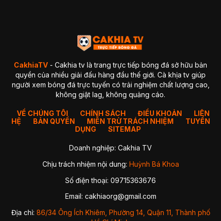
4. GaVangTV
5. ThapCamTV
6. VeboTV
7. Mitom TV
BẢNG SO SÁNH CHI TIẾT
Kết luận so sánh
Giải đáp thắc mắc thường gặp về CakhiaTV (FAQ)
1. CakhiaTV có miễn phí không?
CakhiaTV
- Cakhia tv là trang trực tiếp bóng đá sở hữu bản
2. Có xem được Ngoại Hạng Anh (Premier League) không?
quyền của nhiều giải đấu hàng đầu thế giới. Cà khịa tv giúp
3. CakhiaTV có bị giật lag hay delay không?
người xem bóng đá trực tuyến có trải nghiệm chất lượng cao,
4. Tôi có thể xem CakhiaTV trên Smart TV được không?
không giật lag, không quảng cáo.
✔ Cách 1 — Mở trực tiếp bằng trình duyệt TV
✔ Cách 2 — Chiếu từ điện thoại lên TV (Cast)
5. Xử lý như thế nào khi xem bóng đá CakhiaTV bị giật lag?
VỀ CHÚNG TÔI
CHÍNH SÁCH
ĐIỀU KHOẢN
LIÊN
HỆ
BẢN QUYỀN
1. Chuyển sang Server 2 hoặc 3
MIỄN TRỪ TRÁCH NHIỆM
TUYỂN
2. Kiểm tra lại kết nối mạng
DỤNG
SITEMAP
3. Đóng các ứng dụng chạy nền
4. Chuyển sang trình duyệt khác
Doanh nghiệp: Cakhia TV
5. Giảm độ phân giải video
Kết luận
Chịu trách nhiệm nội dung:
Huỳnh Bá Khoa
Số điện thoại: 09715363676
Nhờ sự ổn định, hình ảnh sắc nét và khả năng cập nhật
nhanh chóng,
CakhiaTV
trở thành địa chỉ quen thuộc của
Email:
cakhiaorg@gmail.com
hàng triệu người hâm mộ bóng đá mỗi ngày. Dù bạn theo dõi
Ngoại Hạng Anh, Champions League, La Liga hay các giải
Địa chỉ:
86/34 Ông Ích Khiêm, Phường 14, Quận 11, Thành phố
đấu của đội tuyển quốc gia, CakhiaTV luôn mang đến link