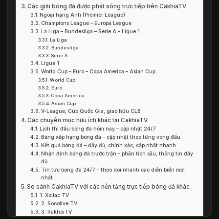
Các giải bóng đá được phát sóng trực tiếp trên CakhiaTV
Ngoại hạng Anh (Premier League)
Champions League – Europa League
La Liga – Bundesliga – Serie A – Ligue 1
La Liga
Bundesliga
Serie A
Ligue 1
World Cup – Euro – Copa America – Asian Cup
World Cup
Euro
Copa America
Asian Cup
V-League, Cúp Quốc Gia, giao hữu CLB
Các chuyên mục hữu ích khác tại CakhiaTV
Lịch thi đấu bóng đá hôm nay – cập nhật 24/7
Bảng xếp hạng bóng đá – cập nhật theo từng vòng đấu
Kết quả bóng đá – đầy đủ, chính xác, cập nhật nhanh
Nhận định bóng đá trước trận – phân tích sâu, thông tin đầy
đủ
Tin tức bóng đá 24/7 – theo dõi nhanh các diễn biến mới
nhất
So sánh CakhiaTV với các nền tảng trực tiếp bóng đá khác
1. Xoilac TV
2. Socolive TV
3. RakhoiTV